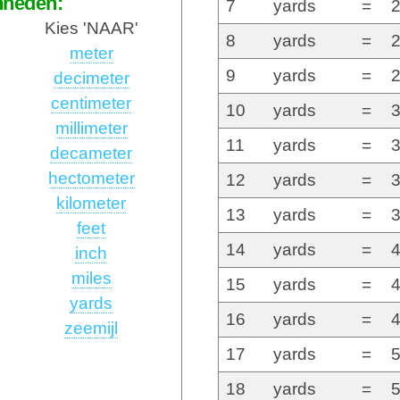
nheden:
7
yards
=
2
Kies 'NAAR'
8
yards
=
2
meter
9
yards
=
2
decimeter
centimeter
10
yards
=
3
millimeter
11
yards
=
3
decameter
hectometer
12
yards
=
3
kilometer
13
yards
=
3
feet
14
yards
=
4
inch
miles
15
yards
=
4
yards
16
yards
=
4
zeemijl
17
yards
=
5
18
yards
=
5