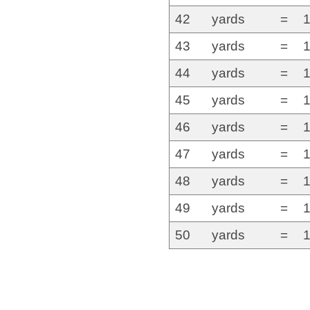
42
yards
=
1
43
yards
=
1
44
yards
=
1
45
yards
=
1
46
yards
=
1
47
yards
=
1
48
yards
=
1
49
yards
=
1
50
yards
=
1