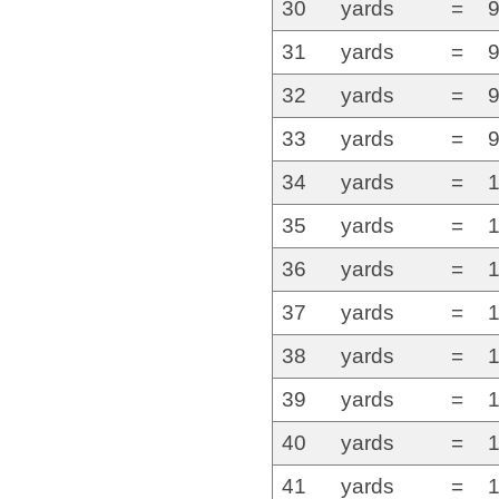
30
yards
=
9
31
yards
=
9
32
yards
=
9
33
yards
=
9
34
yards
=
1
35
yards
=
1
36
yards
=
1
37
yards
=
1
38
yards
=
1
39
yards
=
1
40
yards
=
1
41
yards
=
1