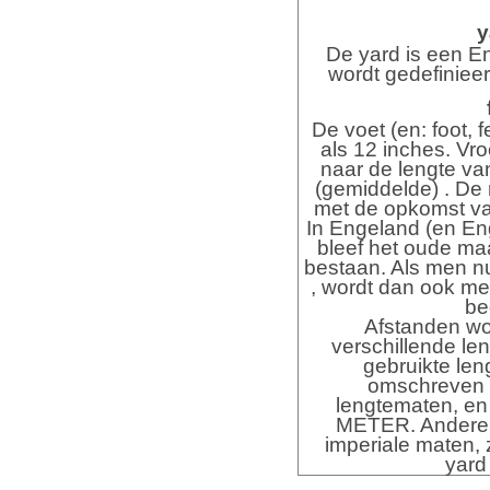
y
De yard is een E
wordt gedefinieer
De voet (en: foot, 
als 12 inches. Vr
naar de lengte va
(gemiddelde) . De 
met de opkomst van
In Engeland (en En
bleef het oude ma
bestaan. Als men n
, wordt dan ook me
be
Afstanden wo
verschillende l
gebruikte le
omschreven a
lengtematen, en 
METER. Andere z
imperiale maten, 
yard