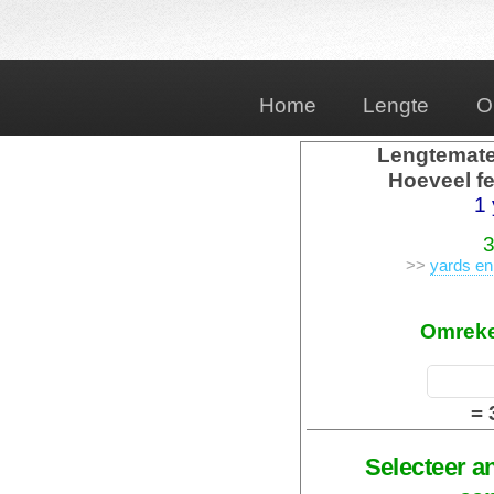
Home
Lengte
O
Lengtemate
Hoeveel fe
1
3
>>
yards en
Omrek
= 
Selecteer a