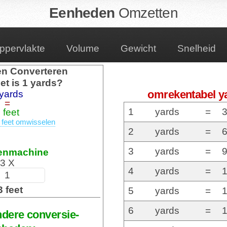
Eenheden
Omzetten
ppervlakte
Volume
Gewicht
Snelheid
n Converteren
et is 1 yards?
omrekentabel ya
 yards
=
1
yards
=
3
 feet
 feet omwisselen
2
yards
=
6
3
yards
=
9
enmachine
3 X
4
yards
=
1
3 feet
5
yards
=
1
6
yards
=
1
ndere conversie-