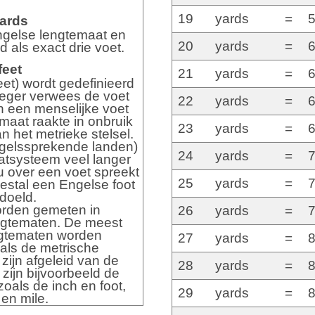
19
yards
=
5
ards
ngelse lengtemaat en
20
yards
=
6
d als exact drie voet.
feet
21
yards
=
6
feet) wordt gedefinieerd
oeger verwees de voet
22
yards
=
6
n een menselijke voet
maat raakte in onbruik
23
yards
=
6
 het metrieke stelsel.
gelssprekende landen)
24
yards
=
7
atsysteem veel langer
u over een voet spreekt
25
yards
=
7
estal een Engelse foot
doeld.
rden gemeten in
26
yards
=
7
engtematen. De meest
ngtematen worden
27
yards
=
8
ls de metrische
zijn afgeleid van de
28
yards
=
8
ijn bijvoorbeeld de
zoals de inch en foot,
29
yards
=
8
 en mile.